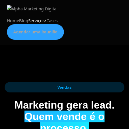
Home
Blog
Serviços
Cases
Agendar uma Reunião
Vendas
Marketing gera lead.
Quem vende é o
processo.