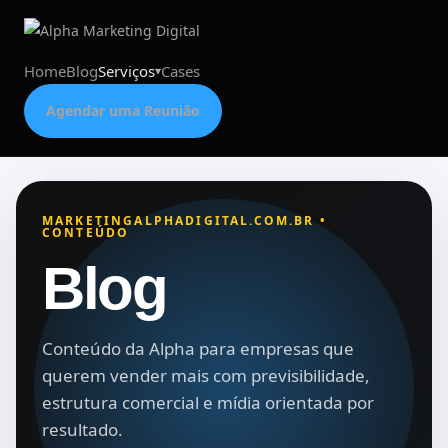
Home
Blog
Serviços
Cases
Agendar uma Reunião
MARKETINGALPHADIGITAL.COM.BR •
CONTEÚDO
Blog
Conteúdo da Alpha para empresas que
querem vender mais com previsibilidade,
estrutura comercial e mídia orientada por
resultado.