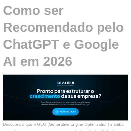
Como ser
Recomendado pelo
ChatGPT e Google
AI em 2026
Descubra o que é GEO (Generative Engine Optimization) e saiba