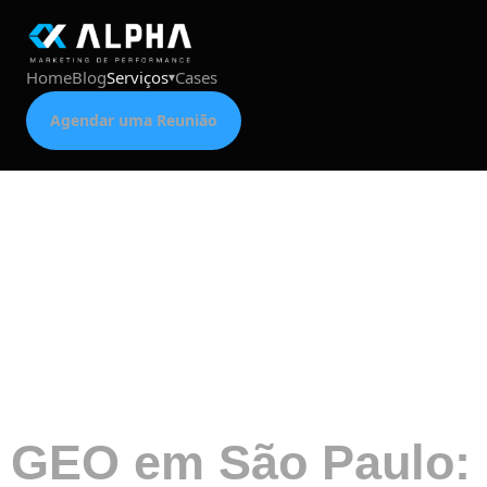
Home
Blog
Serviços
Cases
Agendar uma Reunião
Tag:
inteligencia
artificial
GEO em São Paulo: