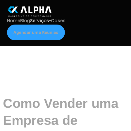
Home
Blog
Serviços
Cases
Agendar uma Reunião
Tag:
sao
paulo
Como Vender uma
Empresa de